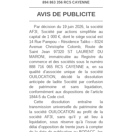
894 863 356 RCS CAYENNE
AVIS DE PUBLICITE
Par décision du 19 juin 2026, la société
AF3I, Société par actions simplifiée au
capital de 1 000 €, dont le siège social est
14 Rue Parepou – Résidence Taliko – 8324
Avenue Christophe Colomb, Route de
Saint Jean 97320 ST LAURENT DU
MARONI, immatriculée au Registre du
commerce et des sociétés sous le numéro
888 716 065 RCS CAYENNE a, en sa
qualité d’associée unique de la société
OUILOCATION, décidé la dissolution
anticipée de ladite Société par confusion
de patrimoine et sans liquidation,
conformément aux dispositions de l’article
1844-5 du Code civil.
Cette dissolution entraîne la
transmission universelle du patrimoine de
la société OUILOCATION au profit de la
société AF3I, sans qu’il y ait lieu à
liquidation, sous réserve qu’à l’issue du
délai d’opposition de trente jours à compter
de la date de publication au BODACC, les