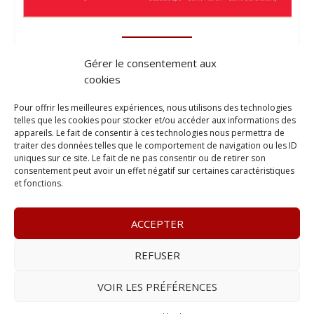
Gérer le consentement aux
cookies
Pour offrir les meilleures expériences, nous utilisons des technologies
telles que les cookies pour stocker et/ou accéder aux informations des
appareils. Le fait de consentir à ces technologies nous permettra de
traiter des données telles que le comportement de navigation ou les ID
uniques sur ce site. Le fait de ne pas consentir ou de retirer son
consentement peut avoir un effet négatif sur certaines caractéristiques
et fonctions.
ACCEPTER
REFUSER
© 2023
L’apostille
– www.lapostille.fr –
1 Avenue Gustave
Charlery, Route de Montabo, 97300 Cayenne
–
Tél :
05 94 27
VOIR LES PRÉFÉRENCES
46 34
– E-mail :
contact@lapostille.fr
–
Se désabonner