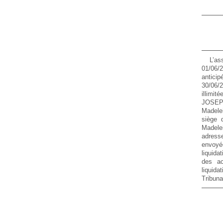
L’as
01/06/
antici
30/06/
illimit
JOSEPH
Madele
siège 
Madele
adress
envoyé
liquida
des ac
liquid
Tribun