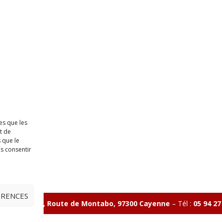
es que les
t de
 que le
as consentir
ÉRENCES
ave Charlery, Route de Montabo, 97300 Cayenne
–
Tél :
05 94 27