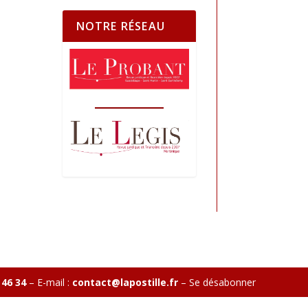
NOTRE RÉSEAU
 46 34
– E-mail :
contact@lapostille.fr
–
Se désabonner