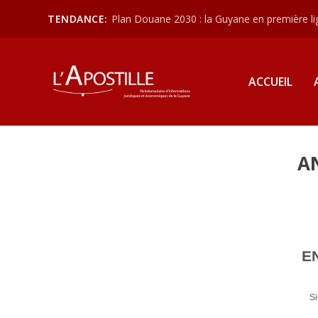
TENDANCE:
Plan Douane 2030 : la Guyane en première lign
ACCUEIL
A
E
S