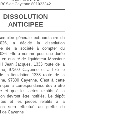
RCS de Cayenne 801023342
DISSOLUTION
ANTICIPEE
semblée générale extraordinaire du
2026, a décidé la dissolution
pée de la société à compter du
2026. Elle a nommé pour une durée
ée en qualité de liquidateur Monsieur
 Jean Jacques, 1333 route de la
ine, 97300 Cayenne et à fixé le
de la liquidation 1333 route de la
ine, 97300 Cayenne. C’est à cette
e que la correspondance devra être
e et que les actes relatifs à la
tion devront être notifiés. Le dépôt
tes et les pièces relatifs à la
ation sera effectué au greffe du
al de Cayenne