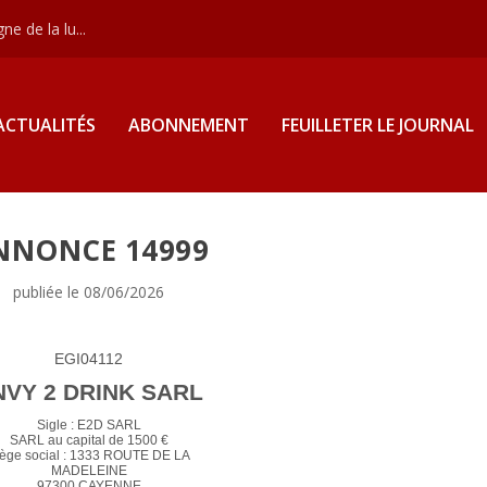
e de la lu...
ACTUALITÉS
ABONNEMENT
FEUILLETER LE JOURNAL
NNONCE 14999
publiée le 08/06/2026
EGI04112
NVY 2 DRINK SARL
Sigle : E2D SARL
SARL au capital de 1500 €
iège social : 1333 ROUTE DE LA
MADELEINE
97300 CAYENNE