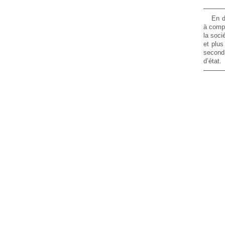
En d
à compt
la soci
et plu
second
d’état.