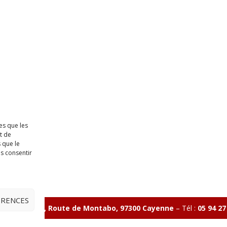
es que les
t de
 que le
as consentir
ÉRENCES
ave Charlery, Route de Montabo, 97300 Cayenne
–
Tél :
05 94 27