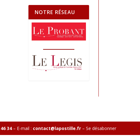
NOTRE RÉSEAU
 46 34
– E-mail :
contact@lapostille.fr
–
Se désabonner