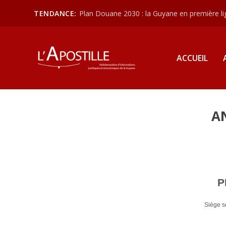
TENDANCE:
Plan Douane 2030 : la Guyane en première lign
ACCUEIL
A
P
Siège 