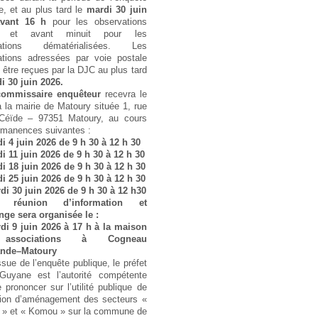
e, et au plus tard le
mardi 30 juin
vant 16 h
pour les observations
es et avant minuit pour les
vations dématérialisées. Les
ations adressées par voie postale
 être reçues par la DJC au plus tard
i 30 juin 2026.
commissaire enquêteur
recevra le
à la mairie de Matoury située 1, rue
 Céïde – 97351 Matoury, au cours
rmanences suivantes :
di 4 juin 2026 de 9 h 30 à 12 h 30
di 11 juin 2026 de 9 h 30 à 12 h 30
di 18 juin 2026 de 9 h 30 à 12 h 30
di 25 juin 2026 de 9 h 30 à 12 h 30
di 30 juin 2026 de 9 h 30 à 12 h30
 réunion d’information et
nge sera organisée le :
di 9 juin 2026 à 17 h à la maison
associations à Cogneau
nde–Matoury
issue de l’enquête publique, le préfet
Guyane est l’autorité compétente
 prononcer sur l’utilité publique de
ation d’aménagement des secteurs «
» et « Komou » sur la commune de