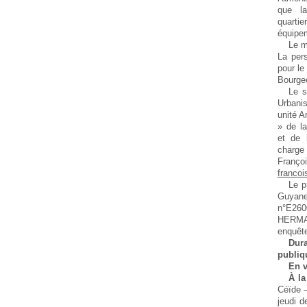
que la
quarti
équipem
Le m
La per
pour le
Bourge
Le s
Urbani
unité 
» de la
et de 
charge
Fran
francoi
Le p
Guyan
n°E260
HERMA
enquête
Dur
publiqu
En v
À la
Céïde –
jeudi d