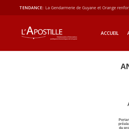
TENDANCE:
La Gendarmerie de Guyane et Orange renforce
ACCUEIL
A
Portan
préalab
du pr