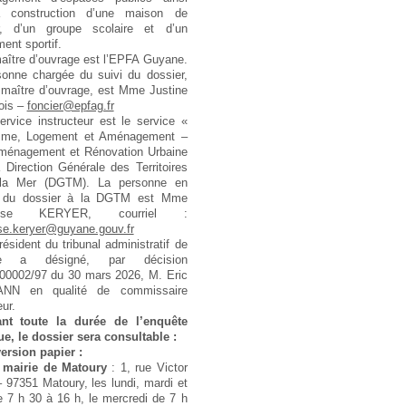
 construction d’une maison de
er, d’un groupe scolaire et d’un
ent sportif.
aître d’ouvrage est l’EPFA Guyane.
sonne chargée du suivi du dossier,
 maître d’ouvrage, est Mme Justine
ois –
foncier@epfag.fr
ervice instructeur est le service «
sme, Logement et Aménagement –
Aménagement et Rénovation Urbaine
 Direction Générale des Territoires
la Mer (DGTM). La personne en
 du dossier à la DGTM est Mme
çoise KERYER, courriel :
se.keryer@guyane.gouv.fr
résident du tribunal administratif de
e a désigné, par décision
00002/97 du 30 mars 2026, M. Eric
NN en qualité de commissaire
ur.
ant toute la durée de l’enquête
e, le dossier sera consultable :
ersion papier :
 mairie de Matoury
: 1, rue Victor
 97351 Matoury, les lundi, mardi et
e 7 h 30 à 16 h, le mercredi de 7 h