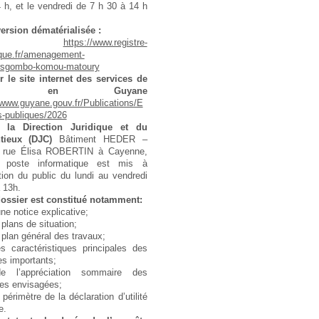
 h, et le vendredi de 7 h 30 à 14 h
ersion dématérialisée :
–
https://www.registre-
que.fr/amenagement-
rsgombo-komou-matoury
r le site internet des services de
État en Guyane
/www.guyane.gouv.fr/Publications/E
s-publiques/2026
 la Direction Juridique et du
tieux (DJC)
Bâtiment HEDER –
rue Élisa ROBERTIN à Cayenne,
 poste informatique est mis à
tion du public du lundi au vendredi
 13h.
ossier est constitué notamment:
une notice explicative;
 plans de situation;
 plan général des travaux;
s caractéristiques principales des
s importants;
e l’appréciation sommaire des
es envisagées;
 périmètre de la déclaration d’utilité
e.