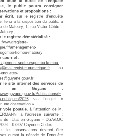
ant toute la durée de l’enquête
ue, le public pourra consigner
servations et propositions :
r écrit
, sur le registre d’enquête
e, tenu à la disposition du public à
ie de Matoury, 1, rue Victor Céïde –
Matoury ;
r le registre dématérialisé :
s://www.registre-
que.fr/amenagement-
rsgombo-komou-matoury
r courriel :
nagement-secteursgombo-komou-
@mail.registre-numerique.fr
ou
-enquetes-
ues@guyane.gouv.fr
r le site internet des services de
tat en Guyane :
/www.guyane.gouv.fr/Publications/E
s-publiques/2026
via l’onglet «
 une observation »
r voie postale
, à l’attention de M.
ERMANN, à l’adresse suivante :
es de l’État en Guyane – DGA/DJC
7008 – 97307 Cayenne Cedex.
es les observations devront être
ses durant la période de l’enquête