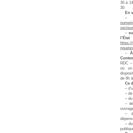
30 à 14
30.
En v
numeri
secteu
–
su
l’
https:/
nquete
–
À
Conten
RDC – 
où un
disposi
de 8h à
Ce d
– d’
– de
– du
– de
ouvrage
– d
dépens
– du
publiqu