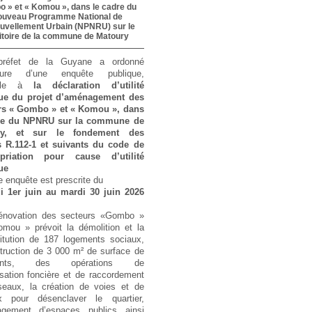
 » et « Komou », dans le cadre du
ouveau Programme National de
uvellement Urbain (NPNRU) sur le
ritoire de la commune de Matoury
préfet de la Guyane a ordonné
rture d’une enquête publique,
able à
la déclaration d’utilité
ue du projet d’aménagement des
rs « Gombo » et « Komou », dans
re du NPNRU sur la commune de
ry, et sur le fondement des
es R.112-1 et suivants du code de
opriation pour cause d’utilité
ue
e enquête est prescrite du
i 1er juin au mardi 30 juin 2026
énovation des secteurs «Gombo »
omou » prévoit la démolition et la
titution de 187 logements sociaux,
truction de 3 000 m² de surface de
ments, des opérations de
isation foncière et de raccordement
seaux, la création de voies et de
x pour désenclaver le quartier,
agement d’espaces publics ainsi