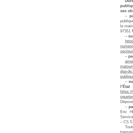
Dur
publiq
ses ob
–
pa
publiqu
la mair
97351 
–
su
http
numeri
secteu
–
pa
ame
matoury
dga-djc
publiq
–
su
l’É
https:/
nquete
Déposer
–
pa
Eric H
Servic
– CS 5
Tout
transmi