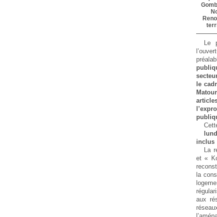
Gombo
N
Reno
ter
Le 
l’ouve
préal
publiq
secteu
le cad
Matou
articl
l’expr
publiq
Cett
lund
inclus
La r
et « K
recons
la cons
loge
régular
aux ré
réseau
l’amén