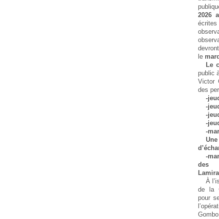
publiqu
2026 a
écrit
obser
observ
devront
le
mard
Le 
public 
Victor
des pe
-jeu
-jeu
-jeu
-jeu
-mar
Une
d’écha
-mar
des 
Lamira
À l’
de la 
pour se
l’opér
Gombo 