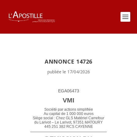
ANNONCE 14726
publiée le 17/04/2026
EGA06473
VMI
Société par actions simplifiée
Au capital de 1 000 000 euros
Siège social : Chez GLS Matériel Carrefour
du Larivot – Le Larivot, 97351 MATOURY
445 251 382 RCS CAYENNE