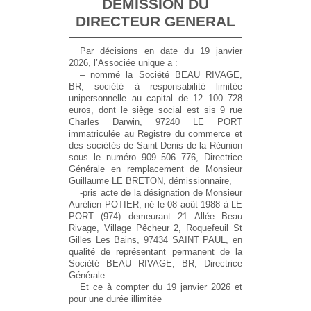
DEMISSION DU
DIRECTEUR GENERAL
Par décisions en date du 19 janvier
2026, l’Associée unique a :
– nommé la Société BEAU RIVAGE,
BR, société à responsabilité limitée
unipersonnelle au capital de 12 100 728
euros, dont le siège social est sis 9 rue
Charles Darwin, 97240 LE PORT
immatriculée au Registre du commerce et
des sociétés de Saint Denis de la Réunion
sous le numéro 909 506 776, Directrice
Générale en remplacement de Monsieur
Guillaume LE BRETON, démissionnaire,
-pris acte de la désignation de Monsieur
Aurélien POTIER, né le 08 août 1988 à LE
PORT (974) demeurant 21 Allée Beau
Rivage, Village Pêcheur 2, Roquefeuil St
Gilles Les Bains, 97434 SAINT PAUL, en
qualité de représentant permanent de la
Société BEAU RIVAGE, BR, Directrice
Générale.
Et ce à compter du 19 janvier 2026 et
pour une durée illimitée