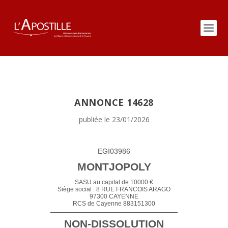
ANNONCE 14628
publiée le 23/01/2026
EGI03986
MONTJOPOLY
SASU au capital de 10000 €
Siège social : 8 RUE FRANCOIS ARAGO
97300 CAYENNE
RCS de Cayenne 883151300
NON-DISSOLUTION