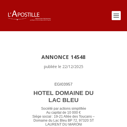
ANNONCE 14548
publiée le 22/12/2025
EGI03957
HOTEL DOMAINE DU
LAC BLEU
Société par actions simplifiée
Au capital de 10 000 €
Siège social : 19-21 Allée des Toucans –
Domaine du Lac Bleu BP 72, 97320 ST
LAURENT DU MARONI