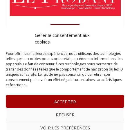
Gérer le consentement aux
cookies
Pour offrir les meilleures expériences, nous utilisons des technologies
telles que les cookies pour stocker et/ou accéder aux informations des
appareils. Le fait de consentir à ces technologies nous permettra de
traiter des données telles que le comportement de navigation ou les ID
uniques sur ce site. Le fait de ne pas consentir ou de retirer son
consentement peut avoir un effet négatif sur certaines caractéristiques
et fonctions.
ACCEPTER
REFUSER
© 2023
L’apostille
– www.lapostille.fr –
1 Avenue Gustave
Charlery, Route de Montabo, 97300 Cayenne
–
Tél :
05 94 27
VOIR LES PRÉFÉRENCES
46 34
– E-mail :
contact@lapostille.fr
–
Se désabonner