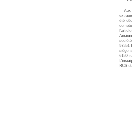
Aux 
extraor
été déc
compte
l’arti
Ancien
sociét
97351
siège 
6180 r
L’inscr
RCS de