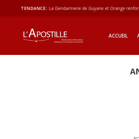
TENDANCE:
La Gendarmerie de Guyane et Orange renforce
ACCUEIL
A
RC