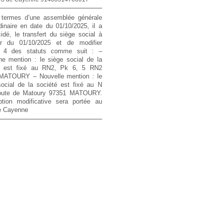
termes d’une assemblée générale
dinaire en date du 01/10/2025, il a
idé, le transfert du siège social à
r du 01/10/2025 et de modifier
cle 4 des statuts comme suit :
–
ne mention :
le siège social de la
é est fixé au RN2, Pk 6, 5 RN2
 MATOURY
– Nouvelle mention :
le
social de la société est fixé au N
oute de Matoury 97351 MATOURY.
iption modificative sera portée au
 Cayenne