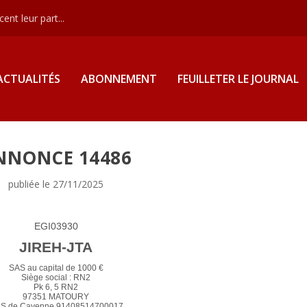
nt leur part...
ACTUALITÉS
ABONNEMENT
FEUILLETER LE JOURNAL
NNONCE 14486
publiée le 27/11/2025
EGI03930
JIREH-JTA
SAS au capital de 1000 €
Siège social : RN2
Pk 6, 5 RN2
97351 MATOURY
S de Cayenne 91408514700017