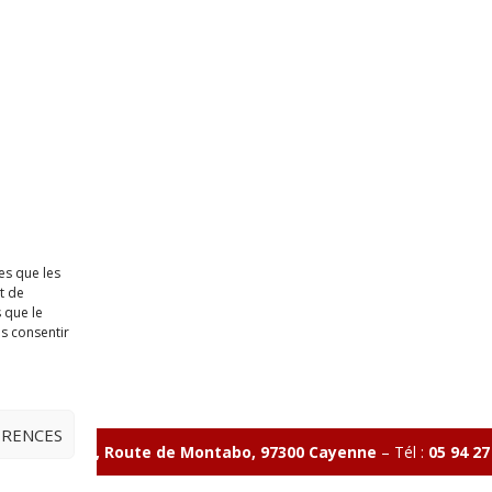
es que les
t de
 que le
as consentir
ÉRENCES
ave Charlery, Route de Montabo, 97300 Cayenne
–
Tél :
05 94 27