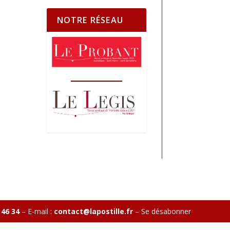
NOTRE RÉSEAU
 46 34
– E-mail :
contact@lapostille.fr
–
Se désabonner