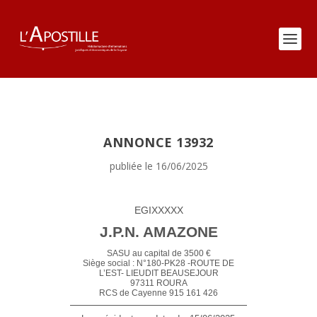
ANNONCE 13932
publiée le 16/06/2025
EGIXXXXX
J.P.N. AMAZONE
SASU au capital de 3500 €
Siège social : N°180-PK28 -ROUTE DE
L’EST- LIEUDIT BEAUSEJOUR
97311 ROURA
RCS de Cayenne 915 161 426