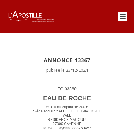
ANNONCE 13367
publiée le 23/12/2024
EGI03580
EAU DE ROCHE
SCCV au capital de 200 €
Siège social : 2 ALLEE DE L’UNIVERSITE
YALE
RESIDENCE MACOUPI
97300 CAYENNE
RCS de Cayenne 883260457