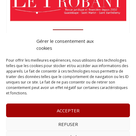
Gérer le consentement aux
cookies
Pour offrir les meilleures expériences, nous utilisons des technologies
telles que les cookies pour stocker et/ou accéder aux informations des
appareils. Le fait de consentir à ces technologies nous permettra de
traiter des données telles que le comportement de navigation ou les ID
uniques sur ce site. Le fait de ne pas consentir ou de retirer son
consentement peut avoir un effet négatif sur certaines caractéristiques
et fonctions.
ACCEPTER
REFUSER
© 2023
L’apostille
– www.lapostille.fr –
1 Avenue Gustave
Charlery, Route de Montabo, 97300 Cayenne
–
Tél :
05 94 27