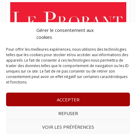
Gérer le consentement aux
cookies
Pour offrir les meilleures expériences, nous utilisons des technologies
telles que les cookies pour stocker et/ou accéder aux informations des
appareils. Le fait de consentir à ces technologies nous permettra de
traiter des données telles que le comportement de navigation ou les ID
uniques sur ce site. Le fait de ne pas consentir ou de retirer son
consentement peut avoir un effet négatif sur certaines caractéristiques
et fonctions.
ACCEPTER
REFUSER
© 2023
L’apostille
– www.lapostille.fr –
1 Avenue Gustave
Charlery, Route de Montabo, 97300 Cayenne
–
Tél :
05 94 27
VOIR LES PRÉFÉRENCES
46 34
– E-mail :
contact@lapostille.fr
–
Se désabonner