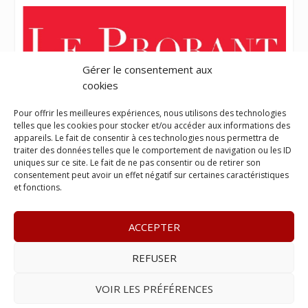
Gérer le consentement aux
cookies
Pour offrir les meilleures expériences, nous utilisons des technologies
telles que les cookies pour stocker et/ou accéder aux informations des
appareils. Le fait de consentir à ces technologies nous permettra de
traiter des données telles que le comportement de navigation ou les ID
uniques sur ce site. Le fait de ne pas consentir ou de retirer son
consentement peut avoir un effet négatif sur certaines caractéristiques
et fonctions.
ACCEPTER
REFUSER
© 2023
L’apostille
– www.lapostille.fr –
1 Avenue Gustave
Charlery, Route de Montabo, 97300 Cayenne
–
Tél :
05 94 27
VOIR LES PRÉFÉRENCES
46 34
– E-mail :
contact@lapostille.fr
–
Se désabonner