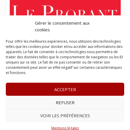
Gérer le consentement aux
cookies
Pour offrir les meilleures expériences, nous utilisons des technologies
telles que les cookies pour stocker et/ou accéder aux informations des
appareils. Le fait de consentir à ces technologies nous permettra de
traiter des données telles que le comportement de navigation ou les ID
uniques sur ce site. Le fait de ne pas consentir ou de retirer son
consentement peut avoir un effet négatif sur certaines caractéristiques
et fonctions.
ACCEPTER
REFUSER
© 2023
L’apostille
– www.lapostille.fr –
1 Avenue Gustave
Charlery, Route de Montabo, 97300 Cayenne
–
Tél :
05 94 27
VOIR LES PRÉFÉRENCES
46 34
– E-mail :
contact@lapostille.fr
–
Se désabonner
Mentions légales
Réalisé avec ❤ par l’
Agence 4gency