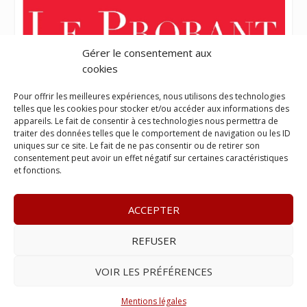
Gérer le consentement aux
cookies
Pour offrir les meilleures expériences, nous utilisons des technologies
telles que les cookies pour stocker et/ou accéder aux informations des
appareils. Le fait de consentir à ces technologies nous permettra de
traiter des données telles que le comportement de navigation ou les ID
uniques sur ce site. Le fait de ne pas consentir ou de retirer son
consentement peut avoir un effet négatif sur certaines caractéristiques
et fonctions.
ACCEPTER
REFUSER
© 2023
L’apostille
– www.lapostille.fr –
1 Avenue Gustave
Charlery, Route de Montabo, 97300 Cayenne
–
Tél :
05 94 27
VOIR LES PRÉFÉRENCES
46 34
– E-mail :
contact@lapostille.fr
–
Se désabonner
Mentions légales
Réalisé avec ❤ par l’
Agence 4gency