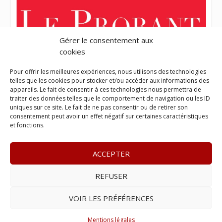
Gérer le consentement aux
cookies
Pour offrir les meilleures expériences, nous utilisons des technologies
telles que les cookies pour stocker et/ou accéder aux informations des
appareils. Le fait de consentir à ces technologies nous permettra de
traiter des données telles que le comportement de navigation ou les ID
uniques sur ce site. Le fait de ne pas consentir ou de retirer son
consentement peut avoir un effet négatif sur certaines caractéristiques
et fonctions.
ACCEPTER
REFUSER
© 2023
L’apostille
– www.lapostille.fr –
1 Avenue Gustave
Charlery, Route de Montabo, 97300 Cayenne
–
Tél :
05 94 27
VOIR LES PRÉFÉRENCES
46 34
– E-mail :
contact@lapostille.fr
–
Se désabonner
Mentions légales