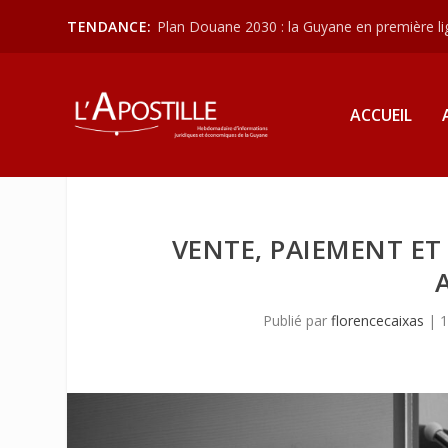
TENDANCE:
Plan Douane 2030 : la Guyane en première lign
ACCUEIL
VENTE, PAIEMENT ET
Publié par
florencecaixas
|
1