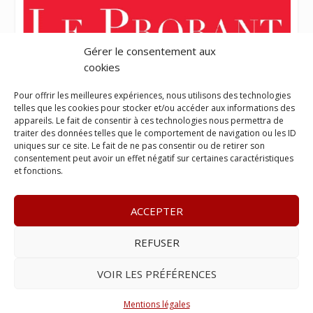
Gérer le consentement aux
cookies
Pour offrir les meilleures expériences, nous utilisons des technologies
telles que les cookies pour stocker et/ou accéder aux informations des
appareils. Le fait de consentir à ces technologies nous permettra de
traiter des données telles que le comportement de navigation ou les ID
uniques sur ce site. Le fait de ne pas consentir ou de retirer son
consentement peut avoir un effet négatif sur certaines caractéristiques
et fonctions.
ACCEPTER
REFUSER
© 2023
L’apostille
– www.lapostille.fr –
1 Avenue Gustave
Charlery, Route de Montabo, 97300 Cayenne
–
Tél :
05 94 27
VOIR LES PRÉFÉRENCES
46 34
– E-mail :
contact@lapostille.fr
–
Se désabonner
Mentions légales
Réalisé avec ❤ par l’
Agence 4gency