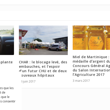
Miel de Martinique :
médaille dʼargent d
mplante
CHAR : le blocage levé, des
Concours Général Ag
embauches, et l’espoir
du Salon Internatio
d’un futur CHU et de deux
lʼAgriculture 2017
nouveaux hôpitaux
3 mars 2017
14 juin 2017
es que les
t de
 que le
as consentir