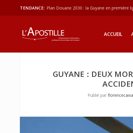
TENDANCE:
Plan Douane 2030 : la Guyane en première lign
ACCUEIL
GUYANE : DEUX MOR
ACCIDE
Publié par
florencecaix