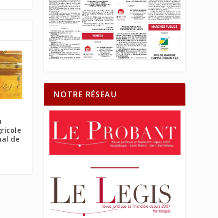
NOTRE RÉSEAU
u
ricole
nal de