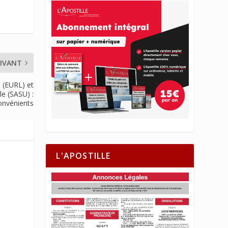
IVANT
e (EURL) et
le (SASU) :
onvénients
L'APOSTILLE