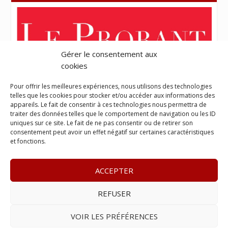
Gérer le consentement aux
cookies
Pour offrir les meilleures expériences, nous utilisons des technologies
telles que les cookies pour stocker et/ou accéder aux informations des
appareils. Le fait de consentir à ces technologies nous permettra de
traiter des données telles que le comportement de navigation ou les ID
uniques sur ce site. Le fait de ne pas consentir ou de retirer son
consentement peut avoir un effet négatif sur certaines caractéristiques
et fonctions.
ACCEPTER
REFUSER
© 2023
L’apostille
– www.lapostille.fr –
1 Avenue Gustave
Charlery, Route de Montabo, 97300 Cayenne
–
Tél :
05 94 27
VOIR LES PRÉFÉRENCES
46 34
– E-mail :
contact@lapostille.fr
–
Se désabonner