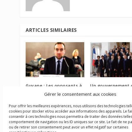
ARTICLES SIMILAIRES
Guyane : Les opposants à
Un gouvernement 
Montagne d’or huent
membres dont troi
Gérer le consentement aux cookies
Sébastien Lecornu
ministres d’Etat
27 juillet 2018
19 mai 2017
Pour offrir les meilleures expériences, nous utilisons des technologies tell
cookies pour stocker et/ou accéder aux informations des appareils. Le fai
consentir à ces technologies nous permettra de traiter des données telles
comportement de navigation ou les ID uniques sur ce site. Le fait de ne p
ou de retirer son consentement peut avoir un effet négatif sur certaines