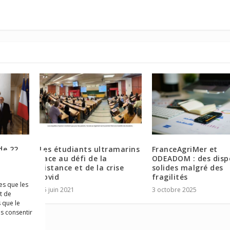
de 22
Les étudiants ultramarins
FranceAgriMer et
s
face au défi de la
ODEADOM : des dispo
distance et de la crise
solides malgré des
covid
fragilités
es que les
25 juin 2021
3 octobre 2025
t de
 que le
as consentir