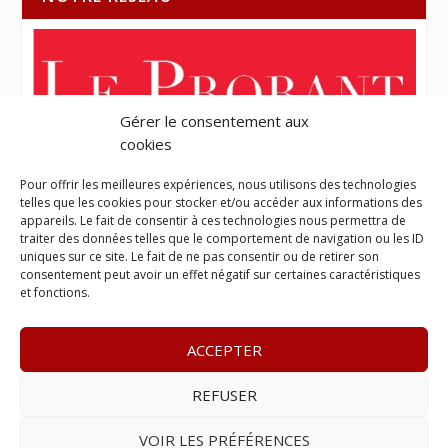
Gérer le consentement aux
cookies
Pour offrir les meilleures expériences, nous utilisons des technologies
telles que les cookies pour stocker et/ou accéder aux informations des
appareils. Le fait de consentir à ces technologies nous permettra de
traiter des données telles que le comportement de navigation ou les ID
uniques sur ce site. Le fait de ne pas consentir ou de retirer son
consentement peut avoir un effet négatif sur certaines caractéristiques
et fonctions.
ACCEPTER
REFUSER
© 2023
L’apostille
– www.lapostille.fr –
1 Avenue Gustave
Charlery, Route de Montabo, 97300 Cayenne
–
Tél :
05 94 27
VOIR LES PRÉFÉRENCES
46 34
– E-mail :
contact@lapostille.fr
–
Se désabonner