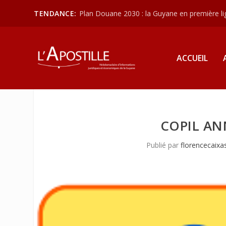
TENDANCE:
Plan Douane 2030 : la Guyane en première lign
ACCUEIL
COPIL AN
Publié par
florencecaixa