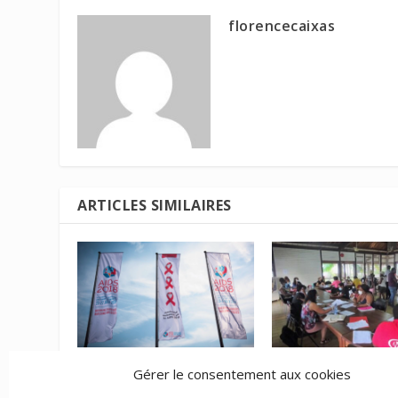
florencecaixas
ARTICLES SIMILAIRES
Sida, tuberculose,
Une mission
Gérer le consentement aux cookies
paludisme : davantage
interministérielle 