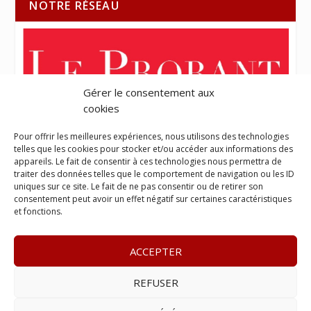
NOTRE RÉSEAU
Gérer le consentement aux
cookies
Pour offrir les meilleures expériences, nous utilisons des technologies
telles que les cookies pour stocker et/ou accéder aux informations des
appareils. Le fait de consentir à ces technologies nous permettra de
traiter des données telles que le comportement de navigation ou les ID
uniques sur ce site. Le fait de ne pas consentir ou de retirer son
consentement peut avoir un effet négatif sur certaines caractéristiques
et fonctions.
ACCEPTER
REFUSER
© 2023
L’apostille
– www.lapostille.fr –
1 Avenue Gustave
Charlery, Route de Montabo, 97300 Cayenne
–
Tél :
05 94 27