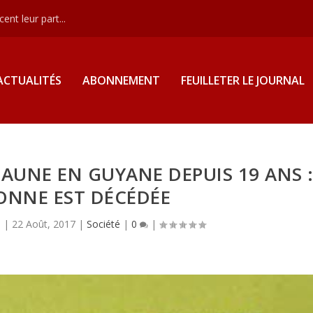
nt leur part...
ACTUALITÉS
ABONNEMENT
FEUILLETER LE JOURNAL
 JAUNE EN GUYANE DEPUIS 19 ANS 
ONNE EST DÉCÉDÉE
s
|
22 Août, 2017
|
Société
|
0
|