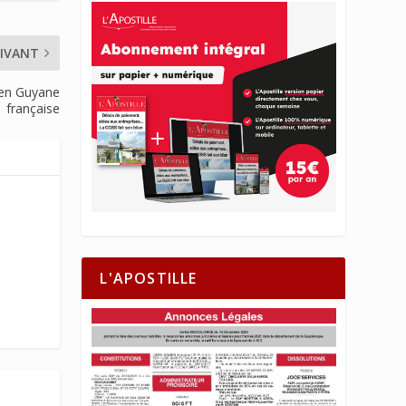
IVANT
 en Guyane
française
L'APOSTILLE