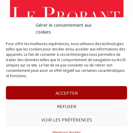
Gérer le consentement aux
cookies
Pour offrir les meilleures expériences, nous utilisons des technologies
telles que les cookies pour stocker et/ou accéder aux informations des
appareils. Le fait de consentir à ces technologies nous permettra de
traiter des données telles que le comportement de navigation ou les ID
uniques sur ce site. Le fait de ne pas consentir ou de retirer son
consentement peut avoir un effet négatif sur certaines caractéristiques
et fonctions.
ACCEPTER
REFUSER
© 2023
L’apostille
– www.lapostille.fr –
1 Avenue Gustave
Charlery, Route de Montabo, 97300 Cayenne
–
Tél :
05 94 27
VOIR LES PRÉFÉRENCES
46 34
– E-mail :
contact@lapostille.fr
–
Se désabonner
Mentions légales