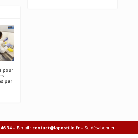
e pour
es
es par
 46 34
– E-mail :
contact@lapostille.fr
–
Se désabonner