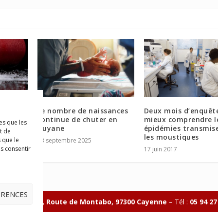
 sucrées
Le nombre de naissances
Deux mois d’enquêt
continue de chuter en
mieux comprendre l
es que les
 des
Guyane
épidémies transmis
t de
les moustiques
 que le
13 septembre 2025
as consentir
17 juin 2017
ÉRENCES
ave Charlery, Route de Montabo, 97300 Cayenne
–
Tél :
05 94 27