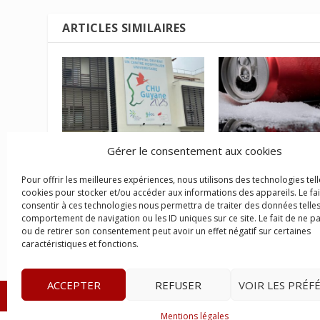
ARTICLES SIMILAIRES
Gérer le consentement aux cookies
La Cour des comptes
Taxer les boissons
appelle à réduire les
et alcoolisées pour
Pour offrir les meilleures expériences, nous utilisons des technologies tell
inégalités face à la santé
améliorer la santé
cookies pour stocker et/ou accéder aux informations des appareils. Le fai
en Guyane
Guyanaise ?
consentir à ces technologies nous permettra de traiter des données telles
comportement de navigation ou les ID uniques sur ce site. Le fait de ne p
17 avril 2026
23 janvier 2026
ou de retirer son consentement peut avoir un effet négatif sur certaines
caractéristiques et fonctions.
ACCEPTER
REFUSER
VOIR LES PRÉF
© 2023
L’apostille
– www.lapostille.fr –
1 Avenue Gust
Mentions légales