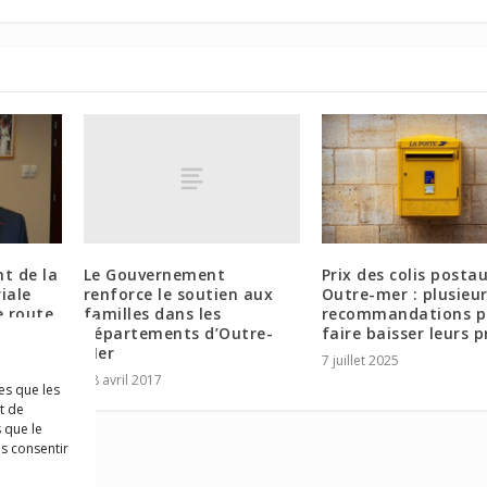
Le Gouvernement
nt de la
Prix des colis posta
renforce le soutien aux
riale
Outre-mer : plusieu
familles dans les
e route
recommandations p
départements d’Outre-
faire baisser leurs p
Mer
7 juillet 2025
18 avril 2017
es que les
t de
 que le
as consentir