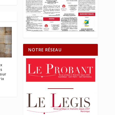
NOTRE RÉSEAU
ux
rs
our
rix