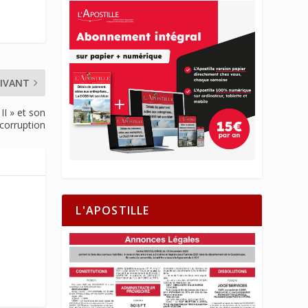
IVANT
II » et son
icorruption
L'APOSTILLE