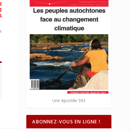
R
E
À
s
Une Apostille 593
ABONNEZ-VOUS EN LIGNE !