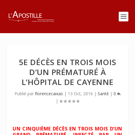
5E DÉCÈS EN TROIS MOIS
D’UN PRÉMATURÉ À
L’HÔPITAL DE CAYENNE
Publié par
florencecaixas
|
13 Oct, 2016
|
Santé
|
0
|
UN CINQUIÈME DÉCÈS EN TROIS MOIS D’UN
GRAND PRÉMATURÉ, INFECTÉ PAR UN