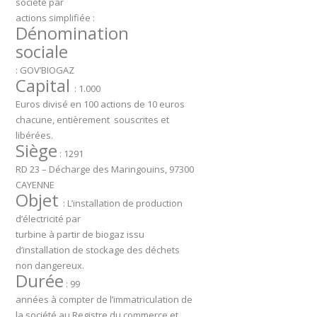
société par
actions simplifiée :
Dénomination
sociale
: GOV’BIOGAZ
Capital
: 1.000
Euros divisé en 100 actions de 10 euros
chacune, entièrement souscrites et
libérées.
Siège
: 1291
RD 23 – Décharge des Maringouins, 97300
CAYENNE
Objet
: L’installation de production
d’électricité par
turbine à partir de biogaz issu
d’installation de stockage des déchets
non dangereux.
Durée
: 99
années à compter de l’immatriculation de
la société au Registre du commerce et