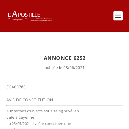
ANNONCE 6252
publiée le 08/06/2021
EGA03768
AVIS DE CONSTITUTION
Aux termes d’un acte sous seing privé‚ en
date à Cayenne
du 25/05/2021, il a été constituée une