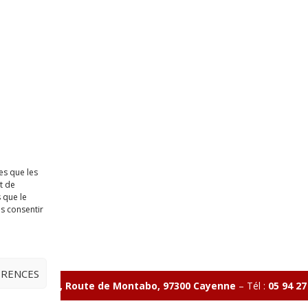
es que les
t de
 que le
as consentir
ÉRENCES
ave Charlery, Route de Montabo, 97300 Cayenne
–
Tél :
05 94 27