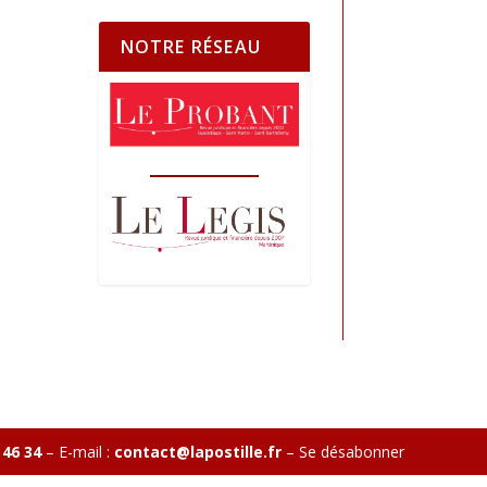
NOTRE RÉSEAU
 46 34
– E-mail :
contact@lapostille.fr
–
Se désabonner