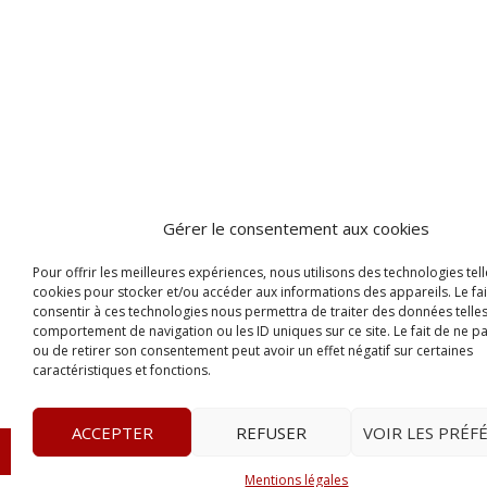
Gérer le consentement aux cookies
Pour offrir les meilleures expériences, nous utilisons des technologies tell
cookies pour stocker et/ou accéder aux informations des appareils. Le fai
consentir à ces technologies nous permettra de traiter des données telles
comportement de navigation ou les ID uniques sur ce site. Le fait de ne p
ou de retirer son consentement peut avoir un effet négatif sur certaines
caractéristiques et fonctions.
ACCEPTER
REFUSER
VOIR LES PRÉF
© 2023
L’apostille
– www.lapostille.fr –
1 Avenue Gust
Mentions légales