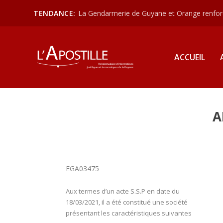
TENDANCE:
La Gendarmerie de Guyane et Orange renforce
ACCUEIL
A
EGA03475
Aux termes d’un acte S.S.P en date du
18/03/2021, il a été constitué une société
présentant les caractéristiques suivantes