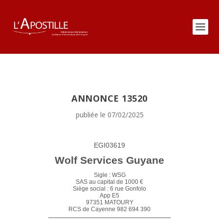
ANNONCE 13520
publiée le 07/02/2025
EGI03619
Wolf Services Guyane
Sigle : WSG
SAS au capital de 1000 €
Siège social : 6 rue Gonfolo
App E5
97351 MATOURY
RCS de Cayenne 982 694 390