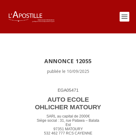
ANNONCE 12055
publiée le 10/09/2025
EGA05471
AUTO ECOLE
OHLICHER MATOURY
SARL au capital de 2000€
Siège social : 31, rue Patawa – Balata
Est
97351 MATOURY
532 462 777 RCS CAYENNE